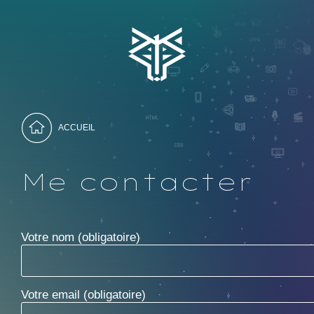
Skip
to
Koyali
Camille Vitré Web & Design
content
ACCUEIL
Me contacter
Votre nom (obligatoire)
Votre email (obligatoire)