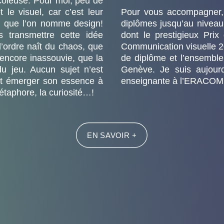
coleuse. Pour moi, peu de
t le visuel, car c’est leur
Pour vous accompagner, j
é que l’on nomme design!
diplômes jusqu’au niveau
 transmettre cette idée
dont le prestigieux Prix
’ordre naît du chaos, que
Communication visuelle 2
 encore inassouvie, que la
de diplôme et l’ensembl
du jeu. Aucun sujet n’est
Genève. Je suis aujourd
fait émerger son essence à
enseignante à l’ERACOM
métaphore, la curiosité…!
EN SAVOIR +