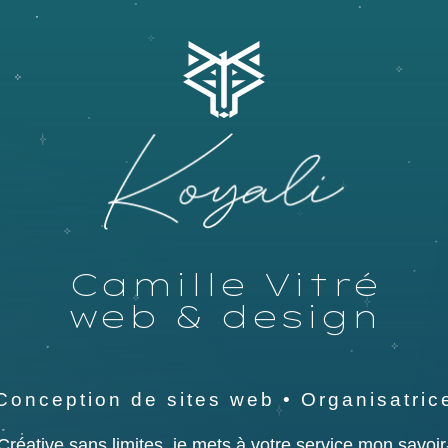
Camille Vitré
web & design
Conception de sites web
• Organisatric
Créative sans limites, je mets à votre service mon savoir