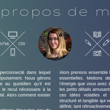
 propos de m
erconnecté dans lequel
Alors prenons ensemble l
’épuisement. Nous gérons
essentielles. Mettons 
le au quotidien qu’il est
l’énergie que vous avez 
t le recul nécessaire à la
les petits détails amusant
vité. Alors comment exister
ces idées volatiles et
structuré et tangible qui
définir, tant rétroactivem