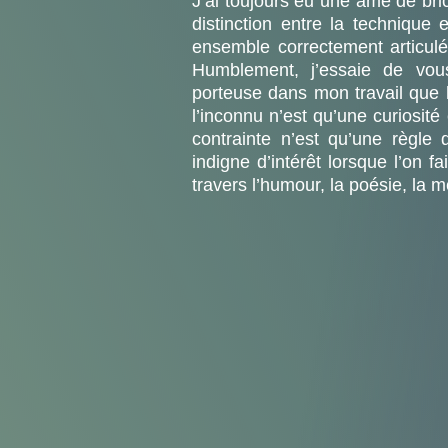
J’ai toujours eu une âme de bri
distinction entre la technique e
ensemble correctement articul
Humblement, j’essaie de vous
porteuse dans mon travail que l
l’inconnu n’est qu’une curiosité
contrainte n’est qu’une règle 
indigne d’intérêt lorsque l’on 
travers l’humour, la poésie, la 