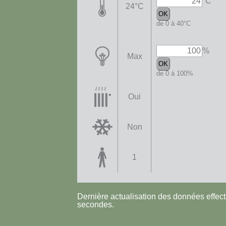
°C
24°C
de 0 à 40°C
%
Max
de 0 à 100%
Oui
Non
1
Dernière actualisation des données effec
secondes.